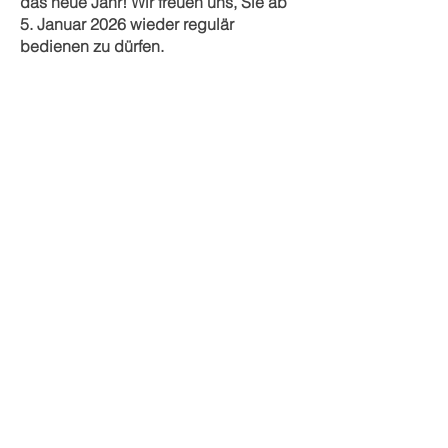
das neue Jahr! Wir freuen uns, Sie ab
5. Januar 2026 wieder regulär
bedienen zu dürfen.
Ihre Mosti Team
Ab Januar zwischen
Saison
Eine erfolgreiche Saison ist zu
Ende...
Unsere Mosterei wird bis zum
Produktionsstart Ende August durch die
Schreinerei bedient. ​
Erreichbar sind wir unter:
031 754 50 50
info@mosten.ch